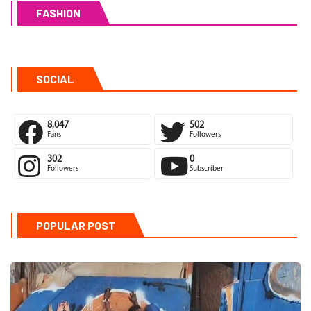
FASHION
SOCIAL
8,047
502
Fans
Followers
302
0
Followers
Subscriber
POPULAR POST