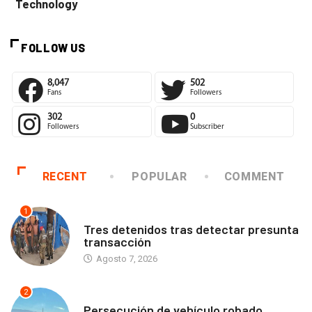
Technology
FOLLOW US
8,047
502
Fans
Followers
302
0
Followers
Subscriber
RECENT
POPULAR
COMMENT
1
ANTOFAGASTA
Tres detenidos tras detectar presunta
transacción
Agosto 7, 2026
2
ANTOFAGASTA
Persecución de vehículo robado