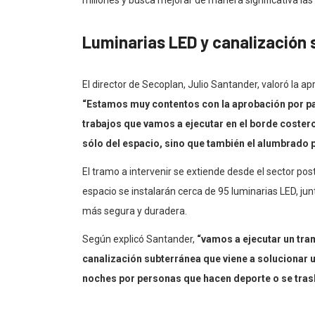
millones y busca mejorar de manera significativa las
Luminarias LED y canalización
El director de Secoplan, Julio Santander, valoró la a
“Estamos muy contentos con la aprobación por par
trabajos que vamos a ejecutar en el borde coster
sólo del espacio, sino que también el alumbrado 
El tramo a intervenir se extiende desde el sector po
espacio se instalarán cerca de 95 luminarias LED, ju
más segura y duradera.
Según explicó Santander,
“vamos a ejecutar un tr
canalización subterránea que viene a solucionar 
noches por personas que hacen deporte o se trasl