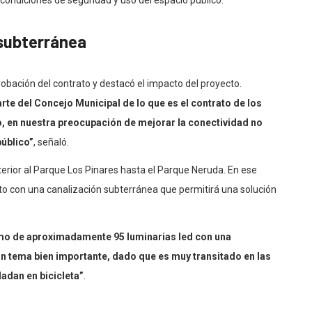
 condiciones de seguridad y uso del espacio público.
 subterránea
probación del contrato y destacó el impacto del proyecto.
te del Concejo Municipal de lo que es el contrato de los
o, en nuestra preocupación de mejorar la conectividad no
público”
, señaló.
sterior al Parque Los Pinares hasta el Parque Neruda. En ese
nto con una canalización subterránea que permitirá una solución
amo de aproximadamente 95 luminarias led con una
un tema bien importante, dado que es muy transitado en las
adan en bicicleta”
.