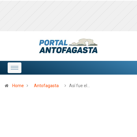
Home
Antofagasta
Así fue el…