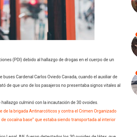
aciones (PDI) debido al hallazgo de drogas en el cuerpo de un
de buses Cardenal Carlos Oviedo Cavada, cuando el auxiliar de
cató de que uno de los pasajeros no presentaba signos vitales al
te hallazgo culminó con la incautación de 30 ovoides.
e de la brigada Antinarcóticos y contra el Crimen Organizado
 de cocaína base” que estaba siendo transportada al interior
ico Legal. Allí, fueron detectados los 30 ovoides de látex, que