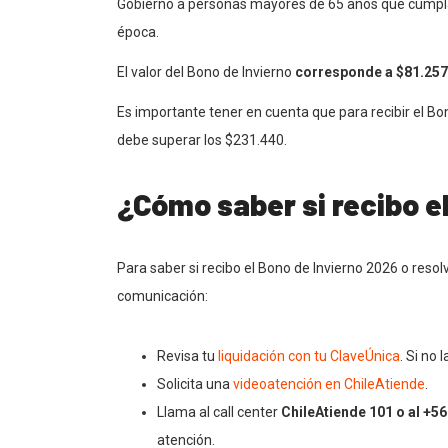
Gobierno a personas mayores de 65 años que cumplan 
época.
El valor del Bono de Invierno
corresponde a $81.257
Es importante tener en cuenta que para recibir el Bo
debe superar los $231.440.
¿Cómo saber si recibo e
Para saber si recibo el Bono de Invierno 2026 o resol
comunicación:
Revisa tu
liquidación con tu ClaveÚnica
. Si no l
Solicita una
videoatención en ChileAtiende
.
Llama al call center
ChileAtiende 101 o al +56
atención.