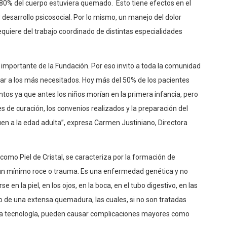
 80% del cuerpo estuviera quemado. Esto tiene efectos en el
 desarrollo psicosocial. Por lo mismo, un manejo del dolor
uiere del trabajo coordinado de distintas especialidades
importante de la Fundación. Por eso invito a toda la comunidad
dar a los más necesitados. Hoy más del 50% de los pacientes
os ya que antes los niños morían en la primera infancia, pero
es de curación, los convenios realizados y la preparación del
uen a la edad adulta”, expresa Carmen Justiniano,
Directora
omo Piel de Cristal, se caracteriza por la formación de
a un mínimo roce o trauma. Es una enfermedad genética y no
en la piel, en los ojos, en la boca, en el tubo digestivo, en las
cto de una extensa quemadura, las cuales, si no son tratadas
ta tecnología, pueden causar complicaciones mayores como