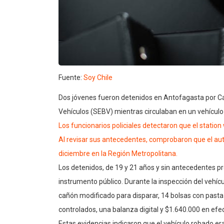
Fuente:
Soy Chile
Dos jóvenes fueron detenidos en Antofagasta por C
Vehículos (SEBV) mientras circulaban en un vehículo
Los funcionarios policiales detectaron que el statio
Al revisar sus antecedentes, comprobaron que el au
diciembre en la Región Metropolitana.
Los detenidos, de 19 y 21 años y sin antecedentes p
instrumento público. Durante la inspección del vehíc
cañón modificado para disparar, 14 bolsas con pasta 
controlados, una balanza digital y $1.640.000 en efec
Estas evidencias indicaron que el vehículo robado era