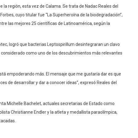
de la región, esta vez de Calama. Se trata de Nadac Reales del
Forbes, cuyo titular fue “La Superheroína de la biodegradación”,
ntre las mejores 25 científicas de Latinoamérica, según la
tec, logró que bacterias Leptospirillum desintegraran un clavo
 es considerado como uno de los descubrimientos más relevantes
e está empoderando más. El mensaje que me gustaría dar es que
es de desarrollar y dar a conocer ideas”, expresó Reales del
enta Michelle Bachelet, actuales secretarias de Estado como
lista Christianne Endler y la atleta y medallista paraolímpica,
tacadas.