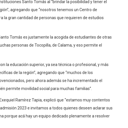
nstituciones Santo Tomás al “brindar la posibilidad y tener el
 región”, agregando que “nosotros tenemos un Centro de
a la gran cantidad de personas que requieren de estudios
Santo Tomás es justamente la acogida de estudiantes de otras
has personas de Tocopilla, de Calama, y eso permite el
con la educación superior, ya sea técnica o profesional, y más
cíficas de la región”, agregando que “muchos de los
subvencionados, pero ahora además se ha incrementado el
én permite movilidad social para muchas familias”.
 Exequiel Ramírez Tapia, explicó que “estamos muy contentos
de admisión 2023 e invitamos a todos quienes deseen aclarar sus
cina porque acá hay un equipo dedicado plenamente a resolver