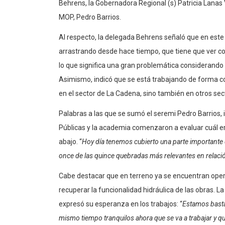
Behrens, la Gobernadora Regional (s) Patricia Lanas V
MOP, Pedro Barrios.
Al respecto, la delegada Behrens señaló que en este
arrastrando desde hace tiempo, que tiene que ver co
lo que significa una gran problemática considerando 
Asimismo, indicó que se está trabajando de forma co
en el sector de La Cadena, sino también en otros sec
Palabras a las que se sumó el seremi Pedro Barrios, 
Públicas y la academia comenzaron a evaluar cuál er
abajo. “
Hoy día tenemos cubierto una parte importante d
once de las quince quebradas más relevantes en relaci
Cabe destacar que en terreno ya se encuentran oper
recuperar la funcionalidad hidráulica de las obras. La
expresó su esperanza en los trabajos: “
Estamos basta
mismo tiempo tranquilos ahora que se va a trabajar y q