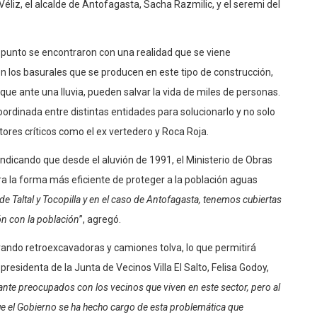
éliz, el alcalde de Antofagasta, Sacha Razmilic, y el seremi del
 punto se encontraron con una realidad que se viene
n los basurales que se producen en este tipo de construcción,
que ante una lluvia, pueden salvar la vida de miles de personas.
ordinada entre distintas entidades para solucionarlo y no solo
tores críticos como el ex vertedero y Roca Roja.
indicando que desde el aluvión de 1991, el Ministerio de Obras
a la forma más eficiente de proteger a la población aguas
e Taltal y Tocopilla y en el caso de Antofagasta, tenemos cubiertas
ón con la población
”, agregó.
ando retroexcavadoras y camiones tolva, lo que permitirá
 presidenta de la Junta de Vecinos Villa El Salto, Felisa Godoy,
nte preocupados con los vecinos que viven en este sector, pero al
ue el Gobierno se ha hecho cargo de esta problemática que