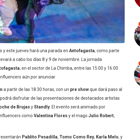
ís y este jueves hará una parada en
Antofagasta
, como parte
llevará a cabo los días 8 y 9 de noviembre. La jornada
ntofagasta
, en el sector de La Chimba, entre las 15:00 y 16:00
 influencers aún por anunciar.
ón
a partir de las 18:30 horas, con un
pre show
que dará paso al
 podrá disfrutar de las presentaciones de destacados artistas
oche de Brujas
y
Standly
. El evento será animado por
influencers como
Valentina Flores
y el mago
Julio Robert
,
presentarán
Pablito Pesadilla
,
Tomo Como Rey
,
Karla Melo
, y