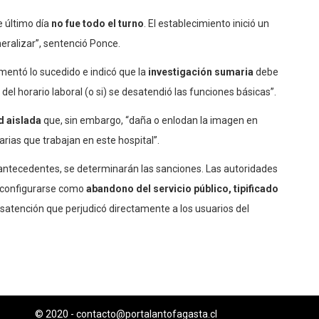
e último día
no fue todo el turno
. El establecimiento inició un
eralizar”, sentenció Ponce.
amentó lo sucedido e indicó que la
investigación sumaria
debe
 del horario laboral (o si) se desatendió las funciones básicas”.
d aislada
que, sin embargo, “daña o enlodan la imagen en
rias que trabajan en este hospital”.
 antecedentes, se determinarán las sanciones. Las autoridades
so configurarse como
abandono del servicio público, tipificado
desatención que perjudicó directamente a los usuarios del
© 2020 -
contacto@portalantofagasta.cl