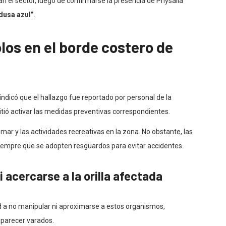
an el sector, luego de confirmarse la presencia de Physalia
usa azul”
.
los en el borde costero de
ndicó que el hallazgo fue reportado por personal de la
itió activar las medidas preventivas correspondientes.
 mar y las actividades recreativas en la zona. No obstante, las
siempre que se adopten resguardos para evitar accidentes.
i acercarse a la orilla afectada
d a no manipular ni aproximarse a estos organismos,
parecer varados.