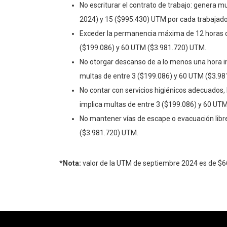
No escriturar el contrato de trabajo: genera m
2024) y 15 ($995.430) UTM por cada trabajado
Exceder la permanencia máxima de 12 horas dia
($199.086) y 60 UTM ($3.981.720) UTM.
No otorgar descanso de a lo menos una hora im
multas de entre 3 ($199.086) y 60 UTM ($3.9
No contar con servicios higiénicos adecuados
implica multas de entre 3 ($199.086) y 60 UT
No mantener vías de escape o evacuación libr
($3.981.720) UTM.
*Nota:
valor de la UTM de septiembre 2024 es de $6