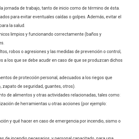
 la jornada de trabajo, tanto de inicio como de término de ésta.
ados para evitar eventuales caídas o golpes. Además, evitar el
ara la salud.
iénicos limpios y funcionando correctamente (baños y
es.
ltos, robos o agresiones y las medidas de prevención o control,
res a los que se debe acudir en caso de que se produzcan dichos
mentos de protección personal, adecuados a los riegos que
jo, zapato de seguridad, guantes, otros).
to de alimentos y otras actividades relacionadas, tales como:
ilización de herramientas u otras acciones (por ejemplo:
ación y qué hacer en caso de emergencia por incendio, sismo o
res de incendio necesarios, y personal capacitado, para una