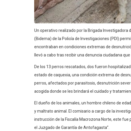
Un operativo realizado por la Brigada Investigadora 
(Bidema) de la Policía de Investigaciones (PDI) permit
encontraban en condiciones extremas de desnutrició
llevó a cabo tras recibir una denuncia ciudadana que a
De los 13 perros rescatados, dos fueron hospitaliza
estado de caquexia, una condición extrema de desnutr
perros, afectados por parasitosis, desnutrición sev
acogida donde se les brindará el cuidado y tratamie
El dueño de los animales, un hombre chileno de edad
y maltrato animal. El comisario a cargo de la investi
instrucción de la Fiscalía Macrozona Norte, este fue
el Juzgado de Garantía de Antofagasta”.