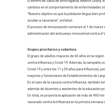
El seremi de Salud de Antofagasta, Alberto Godoy, e
cambios en el comportamiento de enfermedades como l
“Nuestro objetivo es que la población llegue bien pr
acudan a vacunarse”, enfatizó.
El proceso de inmunización comenzó el 1 de marzo e 
administración del anticuerpo monoclonal contra el Vi
Grupos prioritarios y cobertura
El grupo de adultos mayores de 60 años en la región
contra Influenza y Covid-19. Además, la campaña c
Covid-19 y entre los 11 y 59 años para Influenza), 
mayores y funcionarios de Establecimientos de Lar
En el caso de la vacuna contra Influenza, también es
además de docentes y asistentes de la educación pre
En total, se proyecta la aplicación de más de 493 mil
vacunado contra la Influenza en la primera semana de