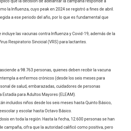
xplicó que la decisión de adelantar la campaña responde a
a Influenza, cuyo peak en 2024 se registró a fines de abril.
otegida a ese periodo del año, por lo que es fundamental que
incluye las vacunas contra Influenza y Covid-19, además de la
rus Respiratorio Sincicial (VRS) para lactantes.
 asciende a 98.763 personas, quienes deben recibir la vacuna
ontempla a enfermos crónicos (desde los seis meses para
personal de salud, embarazadas, cuidadores de personas
ga Estadía para Adultos Mayores (ELEAM).
tán incluidos niños desde los seis meses hasta Quinto Básico,
escolar y escolar hasta Octavo Básico.
 dosis en toda la región. Hasta la fecha, 12.600 personas se han
 campaña, cifra que la autoridad calificó como positiva, pero