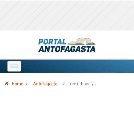
Home
Antofagasta
Tren urbano y…