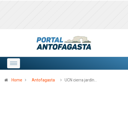
Home
Antofagasta
UCN cierra jardín…