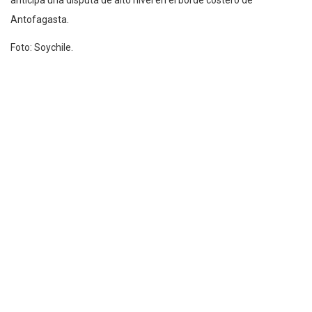
anticipa una disputa de alto nivel en el borde costero de
Antofagasta.
Foto: Soychile.