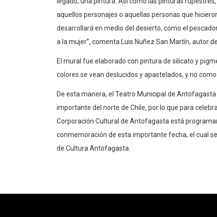
legado, una pintura. Así como las pinturas rupestres,
aquellos personajes o aquellas personas que hicieron
desarrollará en medio del desierto, como el pescador, 
a la mujer”, comenta Luis Nuñez San Martín, autor de
El mural fue elaborado con pintura de silicato y pigm
colores se vean deslucidos y apastelados, y no como 
De esta manera, el Teatro Municipal de Antofagasta 
importante del norte de Chile, por lo que para celebrar
Corporación Cultural de Antofagasta está programan
conmemoración de esta importante fecha, el cual ser
de Cultura Antofagasta.