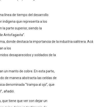
una línea de tiempo del desarrollo
er indigena que representa a los
 la parte superior, siendo la
 de Antofagasta”.
ama, donde destaca la importancia de la industria salitrera. Acá
n a los
enidos desaparecidos y soldados de la
n un manto de cobre. En esta parte,
ando de manera abstracta las celdas de
cnica denominada “trampa al ojo”, que
”, añadió.
n, que tiene que ver con dejar un