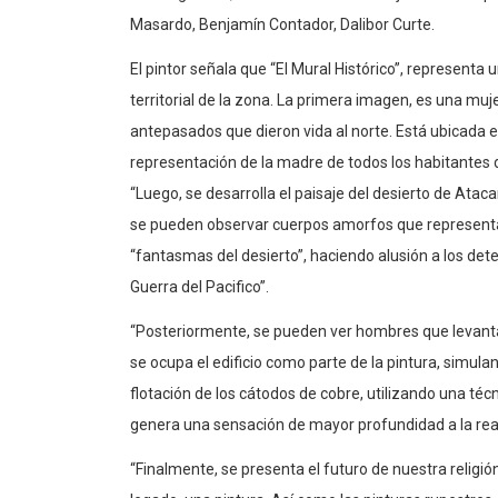
Masardo, Benjamín Contador, Dalibor Curte.
El pintor señala que “El Mural Histórico”, representa 
territorial de la zona. La primera imagen, es una muj
antepasados que dieron vida al norte. Está ubicada en
representación de la madre de todos los habitantes
“Luego, se desarrolla el paisaje del desierto de Atac
se pueden observar cuerpos amorfos que representa
“fantasmas del desierto”, haciendo alusión a los det
Guerra del Pacifico”.
“Posteriormente, se pueden ver hombres que levanta
se ocupa el edificio como parte de la pintura, simul
flotación de los cátodos de cobre, utilizando una té
genera una sensación de mayor profundidad a la real
“Finalmente, se presenta el futuro de nuestra religió