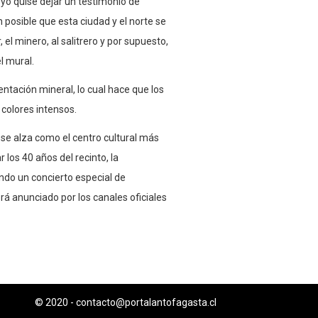
 yo quise dejar un testimonio de
 posible que esta ciudad y el norte se
el minero, al salitrero y por supuesto,
l mural.
entación mineral, lo cual hace que los
colores intensos.
se alza como el centro cultural más
 los 40 años del recinto, la
do un concierto especial de
á anunciado por los canales oficiales
© 2020 -
contacto@portalantofagasta.cl